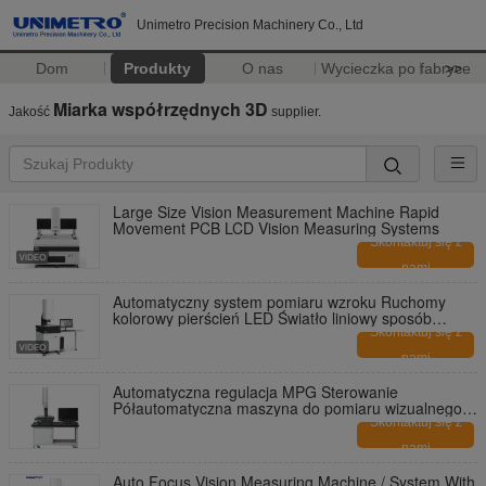
Unimetro Precision Machinery Co., Ltd
Dom
Produkty
O nas
Wycieczka po fabryce
>>
Miarka współrzędnych 3D
Jakość
supplier.
Large Size Vision Measurement Machine Rapid
Movement PCB LCD Vision Measuring Systems
Skontaktuj się z
nami
Automatyczny system pomiaru wzroku Ruchomy
kolorowy pierścień LED Światło liniowy sposób
kamery HD
Skontaktuj się z
nami
Automatyczna regulacja MPG Sterowanie
Półautomatyczna maszyna do pomiaru wizualnego /
system pomiaru wideo Z Oś zmotoryzowana
Skontaktuj się z
nami
Auto Focus Vision Measuring Machine / System With