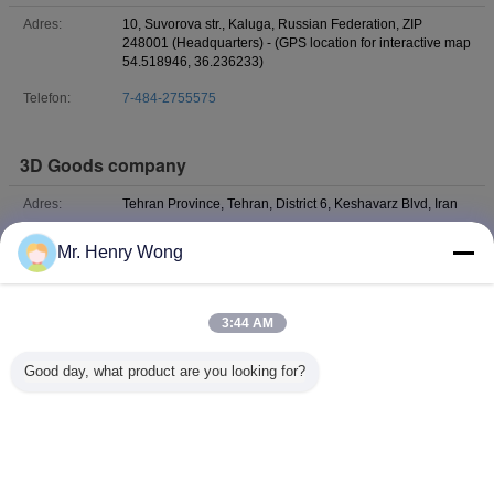
Adres:
10, Suvorovа str., Kaluga, Russian Federation, ZIP
248001 (Headquarters) - (GPS location for interactive map
54.518946, 36.236233)
Telefon:
7-484-2755575
3D Goods company
Adres:
Tehran Province, Tehran, District 6, Keshavarz Blvd, Iran
Telefon:
98--9124129606
Mr. Henry Wong
Łączność :
Mr. Mohammad Khalif Amir Hosseini (3D Goods company)
Ostatnie logowanie: godzin 25 minuty temu
3:44 AM
Stanowisko :
CEO
Good day, what product are you looking for?
Telefon :
+989124129606
E-mail :
m_khalaj61@yahoo.com
Zmień język