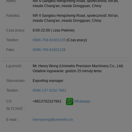
Adres:
NR 4 Gangtou Hengcheng Road, społeczność Xin'an,
miasto Chang'an, miasto Dongguan, Chiny
Fabryka:
NR 4 Gangtou Hengcheng Road, społeczność Xin'an,
miasto Chang'an, miasto Dongguan, Chiny
Czas pracy:
8:00-22:00 ( czas Pekinie)
Telefon:
0086-769-81601125
(Czas pracy)
Faks:
0086-769-81601126
Łączność :
Mr. Henry Wong (Unimetro Precision Machinery Co., Ltd)
Ostatnie logowanie: godzin 25 minuty temu
Stanowisko :
Exporting manager
Telefon :
0086 137 0232 7661
+8613702327661
Whatsapp
CO
SŁYCHAĆ :
E-mail :
henrywong@unimetro.cn