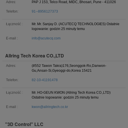
Adres:
PAP J 153, Telco Road, MIDC, Bhosari, Pune - 411026
Telefon:
91--8956127373
Łączność :
Mr. Mr. Sanjay D. (ACUTECQ TECHNOLOGIES)
Ostatnie
logowanie: godzin 25 minuty temu
E-mail :
info@acutecq.com
Allring Tech Korea CO.,LTD
Adres:
(#552 Tawon Takra)176,Seonggok-Ro,Danwon-
Gu,Ansan-Si,Gyeoggi-do,Korea 15421
Telefon:
82-10-41191478
Łączność :
Mr. HO-GEUN KWON (Allring Tech Korea CO.,LTD)
Ostatnie logowanie: godzin 25 minuty temu
E-mail :
kwon@allringtech.co.kr
"3D Control" LLC