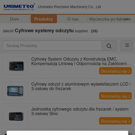
Unimetro Precision Machinery Co., Ltd
Dom
Produkty
O nas
Wycieczka po fabryce
>>
Cyfrowe systemy odczytu
Jakość
supplier.
(16)
Cyfrowy System Odczytu z Konstrukcją EMC,
Kompensacją Liniową i Odpornością na Zakłócenia /
Konfiguracja 2-osiowa
Skontaktuj się z
nami
Cyfrowy odczyt z aluminiowym wyświetlaczem LCD /
3-osiowy do frezarek
Skontaktuj się z
nami
Jednostka cyfrowego odczytu dla frezarek / system
3-osiowy Sino
Skontaktuj się z
nami
Cyfrowy system odczytu z szybkim wyjściem sygnału