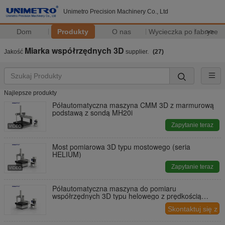
Unimetro Precision Machinery Co., Ltd
Dom
Produkty
O nas
Wycieczka po fabryce
>>
Miarka współrzędnych 3D
Jakość
supplier.
(27)
Najlepsze produkty
Półautomatyczna maszyna CMM 3D z marmurową
podstawą z sondą MH20i
Zapytanie teraz
Most pomiarowa 3D typu mostowego (seria
HELIUM)
Zapytanie teraz
Półautomatyczna maszyna do pomiaru
współrzędnych 3D typu helowego z prędkością
przesuwu 500 mm/s
Skontaktuj się z
nami