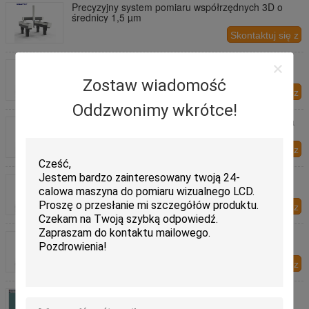
Precyzyjny system pomiaru współrzędnych 3D o
średnicy 1,5 µm
Skontaktuj się z
nami
System sterowania CNC wysokiej precyzji typu
mostowego CMM
Zostaw wiadomość
Skontaktuj się z
Oddzwonimy wkrótce!
nami
Współrzędnościowa maszyna pomiarowa 3D, seria
Hel, z podstawą z marmuru (granitu).
Skontaktuj się z
nami
Współrzędnościowe maszyny pomiarowe 3D i
systemy do inżynierii odwrotnej skanerów
laserowych
Skontaktuj się z
nami
Bardzo precyzyjna współrzędnościowa maszyna
pomiarowa 3D o średnicy 1,1 µm
Skontaktuj się z
nami
Oprogramowanie pomiarowe Rational DMIS 3D,
32/64-bitowe, z modułem CAD i wyświetlaczem