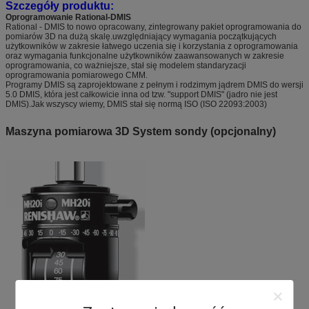
Szczegóły produktu:
Oprogramowanie Rational-DMIS
Rational - DMIS to nowo opracowany, zintegrowany pakiet oprogramowania do
pomiarów 3D na dużą skalę.uwzględniający wymagania początkujących
użytkowników w zakresie łatwego uczenia się i korzystania z oprogramowania
oraz wymagania funkcjonalne użytkowników zaawansowanych w zakresie
oprogramowania, co ważniejsze, stał się modelem standaryzacji
oprogramowania pomiarowego CMM.
Programy DMIS są zaprojektowane z pełnym i rodzimym jądrem DMIS do wersji
5.0 DMIS, która jest całkowicie inna od tzw. "support DMIS" (jadro nie jest
DMIS).Jak wszyscy wiemy, DMIS stał się normą ISO (ISO 22093:2003)
Maszyna pomiarowa 3D
System sondy (opcjonalny)