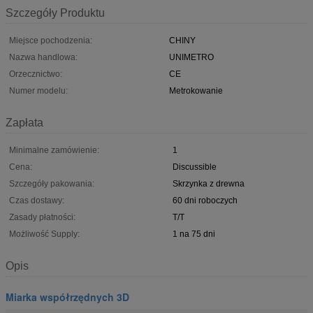
Szczegóły Produktu
Miejsce pochodzenia:
CHINY
Nazwa handlowa:
UNIMETRO
Orzecznictwo:
CE
Numer modelu:
Metrokowanie
Zapłata
Minimalne zamówienie:
1
Cena:
Discussible
Szczegóły pakowania:
Skrzynka z drewna
Czas dostawy:
60 dni roboczych
Zasady płatności:
T/T
Możliwość Supply:
1 na 75 dni
Opis
Miarka współrzędnych 3D