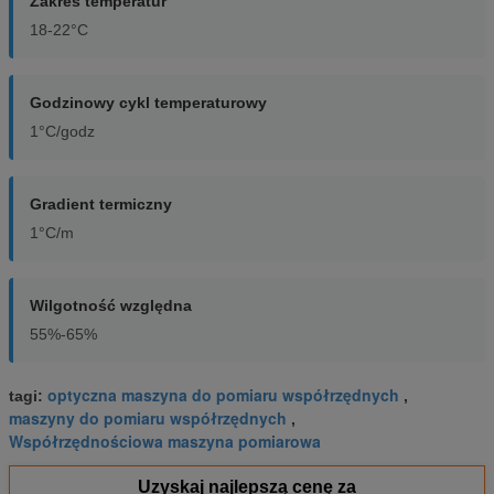
Zakres temperatur
18-22°C
Godzinowy cykl temperaturowy
1°C/godz
Gradient termiczny
1°C/m
Wilgotność względna
55%-65%
optyczna maszyna do pomiaru współrzędnych
tagi:
,
maszyny do pomiaru współrzędnych
,
Współrzędnościowa maszyna pomiarowa
Uzyskaj najlepszą cenę za