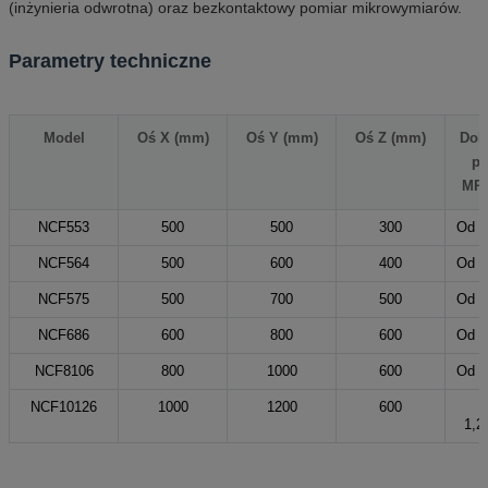
(inżynieria odwrotna) oraz bezkontaktowy pomiar mikrowymiarów.
Parametry techniczne
Model
Oś X (mm)
Oś Y (mm)
Oś Z (mm)
Dok
po
MPE
NCF553
500
500
300
Od 1
NCF564
500
600
400
Od 1
NCF575
500
700
500
Od 1
NCF686
600
800
600
Od 1
NCF8106
800
1000
600
Od 1
NCF10126
1000
1200
600
1,2