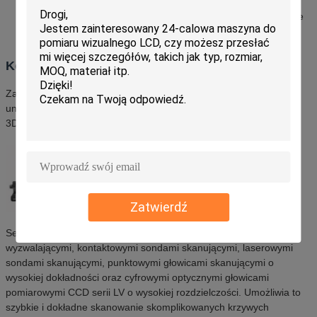
Wysokowydajny kabel zasilający i lina holownicza zapewniające
stabilność elektroniczną
Kontroler i kompatybilność
Zaawansowany sterownik serii UCC firmy Renishaw zapewnia
uniwersalne sterowanie współrzędnościową maszyną pomiarową
3D.
Zatwierdź
Seria Metroking jest kompatybilna z pełnoliniowymi sondami
wyzwalającymi, kontaktowymi sondami skanującymi, laserowymi
sondami skanującymi, punktowymi głowicami skanującymi o
wysokiej dokładności oraz cyfrowymi optycznymi głowicami
pomiarowymi CCD serii LV o wysokiej rozdzielczości. Umożliwia to
szybkie i dokładne skanowanie skomplikowanych krzywych