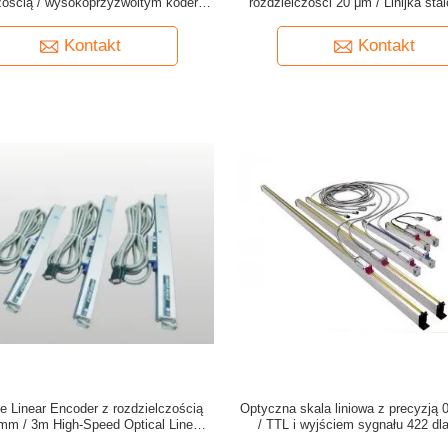
czością / wysokoprzyzwoitym koderem
rozdzielczości 20 μm / Linijka sta
optycznym
otwartego do przyrządów pomia
Kontakt
Kontakt
e Linear Encoder z rozdzielczością
Optyczna skala liniowa z precyzją
mm / 3m High-Speed Optical Linear
/ TTL i wyjściem sygnału 422 d
Scale
obróbki obrajowej i EDM