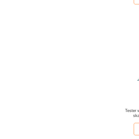
Tester 
ska
wyświet