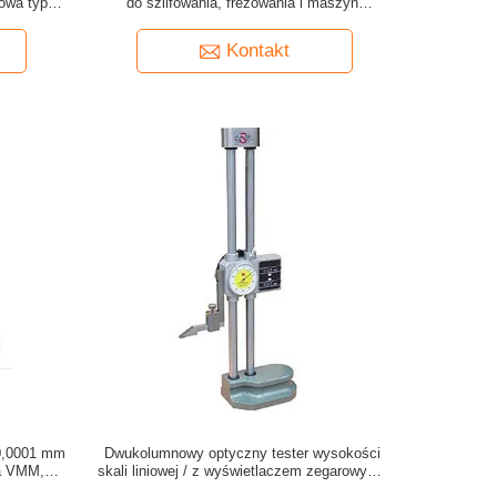
lowa typu
do szlifowania, frezowania i maszyn
rowych
obróbkowych
Kontakt
 0,0001 mm
Dwukolumnowy optyczny tester wysokości
la VMM,
skali liniowej / z wyświetlaczem zegarowym i
rozdzielczością 0,01 mm