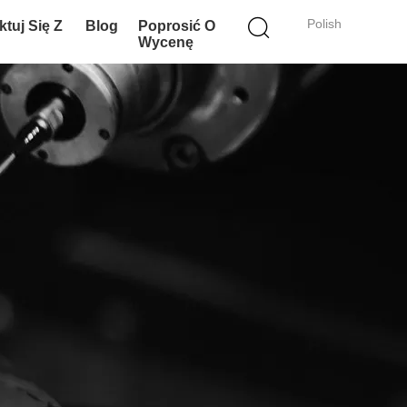
Polish
tuj Się Z
Blog
Poprosić O
Wycenę