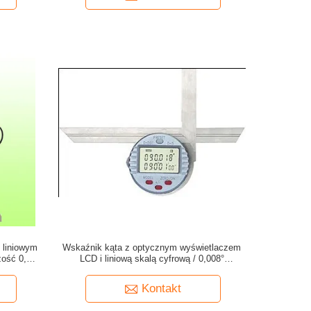
 liniowym
Wskaźnik kąta z optycznym wyświetlaczem
zość 0,01
LCD i liniową skalą cyfrową / 0,008°
dokładność
Kontakt