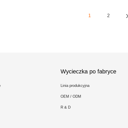
1
2
Wycieczka po fabryce
e
Linia produkcyjna
OEM / ODM
R & D