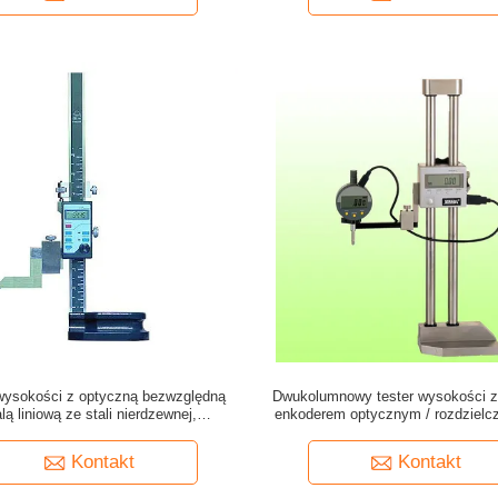
wysokości z optyczną bezwzględną
Dwukolumnowy tester wysokości z
lą liniową ze stali nierdzewnej,
enkoderem optycznym / rozdzielc
laczem LCD i funkcją przyrostowego
mm / 0,0005''
pomiaru
Kontakt
Kontakt