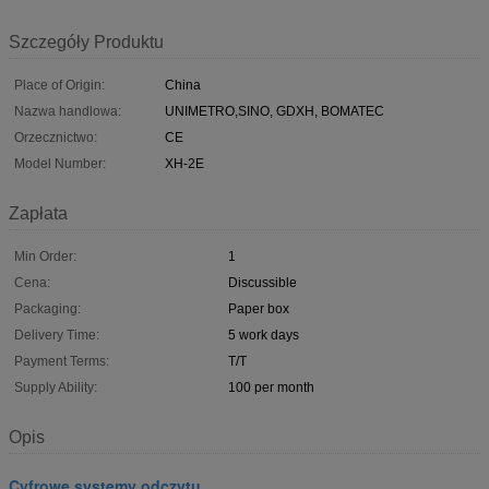
Szczegóły Produktu
Place of Origin:
China
Nazwa handlowa:
UNIMETRO,SINO, GDXH, BOMATEC
Orzecznictwo:
CE
Model Number:
XH-2E
Zapłata
Min Order:
1
Cena:
Discussible
Packaging:
Paper box
Delivery Time:
5 work days
Payment Terms:
T/T
Supply Ability:
100 per month
Opis
Cyfrowe systemy odczytu