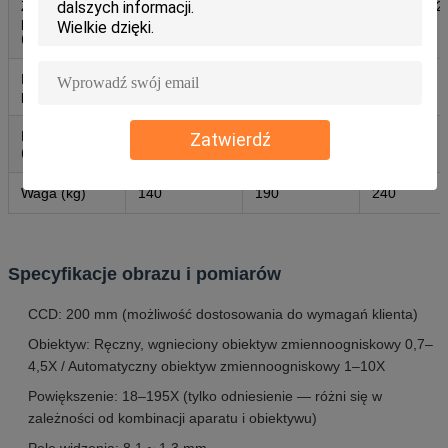
Zakres
200×100×150
300×200×200
400×300×2
pomiarowy
(mm) (X×Y×Z)
Dokładność
2,5+L/100
2,5+L/100
2,5+L/100
pomiaru (μm)
Powtarzalność
2.5
2.5
2.5
Zatwierdź
(µm)
Waga (kg)
140
190
240
Specyfikacje obrazu i pomiarów
CCD: 200 mm (możliwość dostosowania do wymagań klienta)
Obiektyw: Ręczny, wgnieciony obiektyw zmiennoogniskowy 0,7–
4,5X / Automatyczny obiektyw zmiennoogniskowy 1–10X
Powiększenie: 18–195X (tylko odniesienie — różni się w
zależności od kombinacji aparatu i obiektywu)
Pole widzenia: 8,1 ~ 1,3 mm