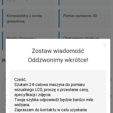
Kompatybilny z sondą
Pomiar wymiarów 3D
gwiazdową
Sonda obrazowa i
Obsługiwany stojak na
dotykowa łączą pomiar
sondy (opcjonalnie)
Zostaw wiadomość
Oddzwonimy wkrótce!
Parametry techniczne
Model
DODATKOWE
DODATKOWE
DODATKO
200
300
400
Wymiary
500×540×930
600×740×980
700×840×9
(mm) (dł. ×
szer. × wys.)