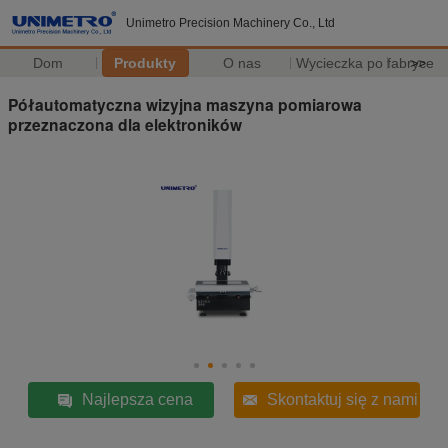
Unimetro Precision Machinery Co., Ltd
Dom
Produkty
O nas
Wycieczka po fabryce
>>
Półautomatyczna wizyjna maszyna pomiarowa
przeznaczona dla elektroników
Najlepsza cena
Skontaktuj się z nami