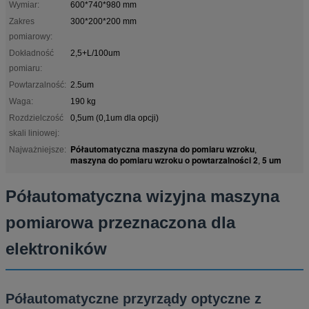
Wymiar:
600*740*980 mm
Zakres
300*200*200 mm
pomiarowy:
Dokładność
2,5+L/100um
pomiaru:
Powtarzalność:
2.5um
Waga:
190 kg
Rozdzielczość
0,5um (0,1um dla opcji)
skali liniowej:
Półautomatyczna maszyna do pomiaru wzroku
Najważniejsze:
,
maszyna do pomiaru wzroku o powtarzalności 2
5 um
,
Półautomatyczna wizyjna maszyna
pomiarowa przeznaczona dla
elektroników
Półautomatyczne przyrządy optyczne z