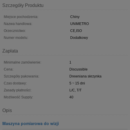
Szczegóły Produktu
Miejsce pochodzenia:
Chiny
Nazwa handlowa:
UNIMETRO
Orzecznictwo:
CE,ISO
Numer modelu:
Dodatkowy
Zapłata
Minimalne zamówienie:
1
Cena:
Discussible
Szczegóły pakowania:
Drewniana skrzynka
Czas dostawy:
5 ~ 15 dni
Zasady płatności:
L/C, T/T
Możliwość Supply:
40
Opis
Maszyna pomiarowa do wizji