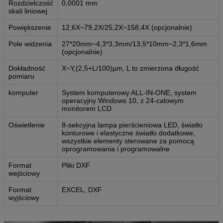
Rozdzielczość
0,0001 mm
skali liniowej
Powiększenie
12,6X~79,2X/25,2X~158,4X (opcjonalnie)
Pole widzenia
27*20mm~4,3*3,3mm/13,5*10mm~2,3*1,6mm
(opcjonalnie)
Dokładność
X~Y,(2,5+L/100)µm, L to zmierzona długość
pomiaru
komputer
System komputerowy ALL-IN-ONE, system
operacyjny Windows 10, z 24-calowym
monitorem LCD
Oświetlenie
8-sekcyjna lampa pierścieniowa LED, światło
konturowe i elastyczne światło dodatkowe,
wszystkie elementy sterowane za pomocą
oprogramowania i programowalne
Format
Pliki DXF
wejściowy
Format
EXCEL, DXF
wyjściowy