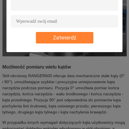
Zatwierdź
Możliwość pomiaru wielu kątów
Stół obrotowy RANGER600 oferuje dwa mechaniczne stałe kąty (0°
i 90°), umożliwiające szybkie i precyzyjne umiejscowienie kąta
narzędzia podczas pomiaru. Pozycja 0° umożliwia pomiar końca
narzędzia, końca narzędzia - wału środkowego i końca narzędzia -
kąta przedniego. Pozycja 90° jest odpowiednia do pomiarów kąta
pochylenia linii śrubowej, kąta osiowego przodu, pierwszego kąta
tylnego, drugiego kąta tylnego i kąta nachylenia krawędzi.
W przypadku innych wymagań dotyczących kąta użytkownicy mogą
wykorzystać dokładny enkoder wbudowany w stół obrotowy, a