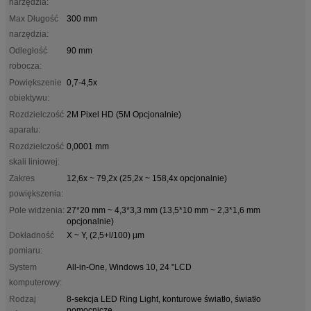
narzędzia:
Max Długość
300 mm
narzędzia:
Odległość
90 mm
robocza:
Powiększenie
0,7-4,5x
obiektywu:
Rozdzielczość
2M Pixel HD (5M Opcjonalnie)
aparatu:
Rozdzielczość
0,0001 mm
skali liniowej:
Zakres
12,6x ~ 79,2x (25,2x ~ 158,4x opcjonalnie)
powiększenia:
Pole widzenia:
27*20 mm ~ 4,3*3,3 mm (13,5*10 mm ~ 2,3*1,6 mm
opcjonalnie)
Dokładność
X ~ Y, (2,5+l/100) µm
pomiaru:
System
All-in-One, Windows 10, 24 "LCD
komputerowy:
Rodzaj
8-sekcja LED Ring Light, konturowe światło, światło
pomocnicze