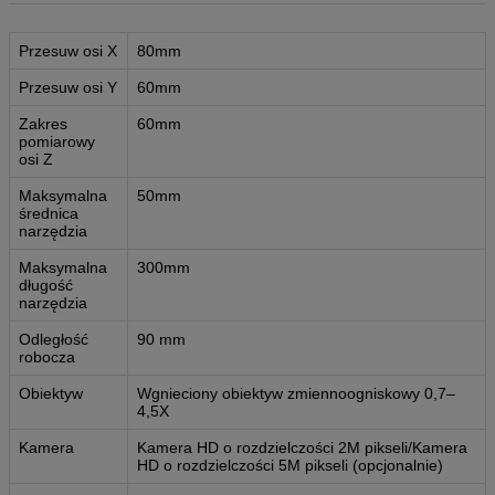
Przesuw osi X
80mm
Przesuw osi Y
60mm
Zakres
60mm
pomiarowy
osi Z
Maksymalna
50mm
średnica
narzędzia
Maksymalna
300mm
długość
narzędzia
Odległość
90 mm
robocza
Obiektyw
Wgnieciony obiektyw zmiennoogniskowy 0,7–
4,5X
Kamera
Kamera HD o rozdzielczości 2M pikseli/Kamera
HD o rozdzielczości 5M pikseli (opcjonalnie)