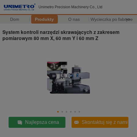
Unimetro Precision Machinery Co., Ltd
Dom
Produkty
O nas
Wycieczka po fabryce
>>
System kontroli narzędzi skrawających z zakresem
pomiarowym 80 mm X, 60 mm Y i 60 mm Z
Najlepsza cena
Skontaktuj się z nami