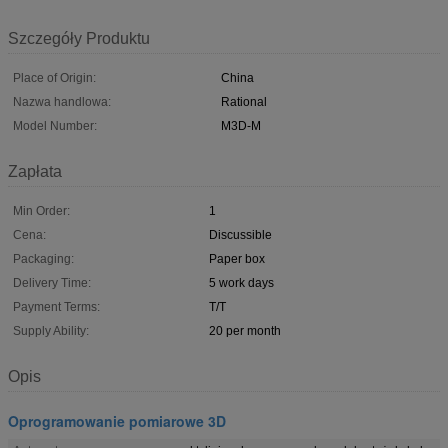
Szczegóły Produktu
Place of Origin:
China
Nazwa handlowa:
Rational
Model Number:
M3D-M
Zapłata
Min Order:
1
Cena:
Discussible
Packaging:
Paper box
Delivery Time:
5 work days
Payment Terms:
T/T
Supply Ability:
20 per month
Opis
Oprogramowanie pomiarowe 3D