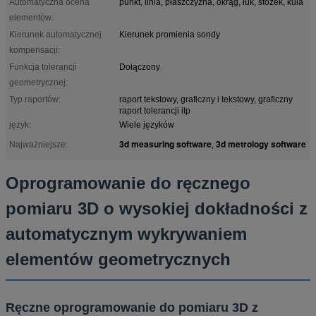
Automatyczna ocena
punkt, linia, płaszczyzna, okrąg, łuk, stożek, kula
elementów:
Kierunek automatycznej
Kierunek promienia sondy
kompensacji:
Funkcja tolerancji
Dołączony
geometrycznej:
Typ raportów:
raport tekstowy, graficzny i tekstowy, graficzny
raport tolerancji itp
język:
Wiele języków
3d measuring software
3d metrology software
Najważniejsze:
,
Oprogramowanie do ręcznego
pomiaru 3D o wysokiej dokładności z
automatycznym wykrywaniem
elementów geometrycznych
Ręczne oprogramowanie do pomiaru 3D z