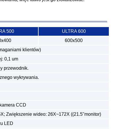
RA 500
ULTRA 600
0x400
600x500
maganiami klientów)
j: 0,1 um
ny przewodnik.
cznego wykrywania.
a kamera CCD
5X; Zwiększenie wideo: 26X~172X ((21.5"monitor)
ru LED