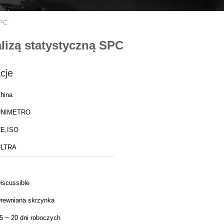
SPC
lizą statystyczną SPC
cje
hina
UNIMETRO
E,ISO
ULTRA
iscussible
rewniana skrzynka
5 ~ 20 dni roboczych