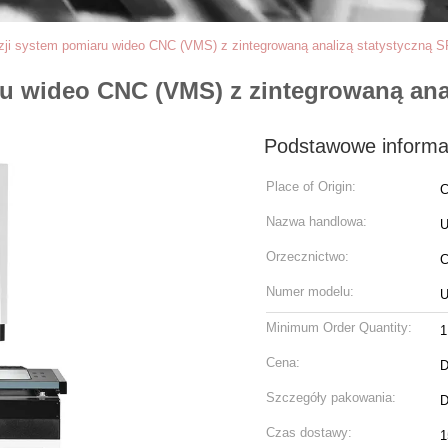
zji system pomiaru wideo CNC (VMS) z zintegrowaną analizą statystyczną 
ru wideo CNC (VMS) z zintegrowaną ana
Podstawowe informa
Place of Origin:
C
Nazwa handlowa:
Orzecznictwo:
C
Numer modelu:
Minimum Order Quantity:
1
Cena:
D
Szczegóły pakowania:
D
Czas dostawy:
1