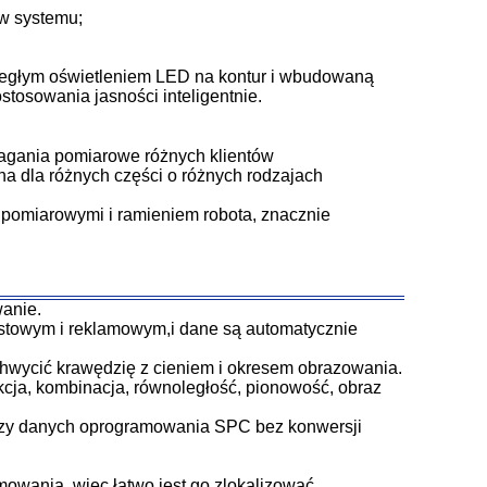
ów systemu;
ległym oświetleniem LED na kontur i wbudowaną
stosowania jasności inteligentnie.
agania pomiarowe różnych klientów
na dla różnych części o różnych rodzajach
 pomiarowymi i ramieniem robota, znacznie
anie.
stowym i reklamowym,i dane są automatycznie
chwycić krawędzię z cieniem i okresem obrazowania.
akcja, kombinacja, równoległość, pionowość, obraz
zy danych oprogramowania SPC bez konwersji
owania, więc łatwo jest go zlokalizować.