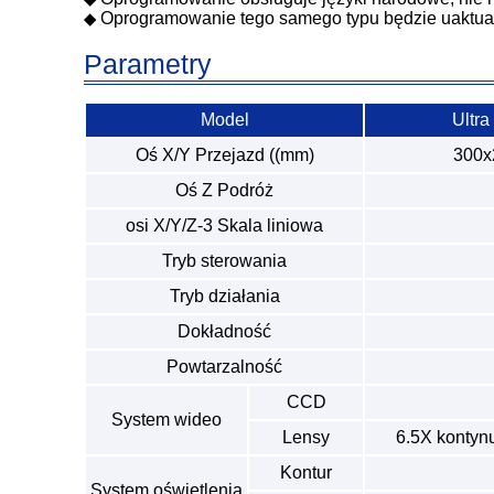
Oprogramowanie tego samego typu będzie uaktual
◆
Parametry
Model
Ultra
Oś X/Y Przejazd ((mm)
300x
Oś Z Podróż
osi X/Y/Z-3 Skala liniowa
Tryb sterowania
Tryb działania
Dokładność
Powtarzalność
CCD
System wideo
Lensy
6.5X kontyn
Kontur
System oświetlenia