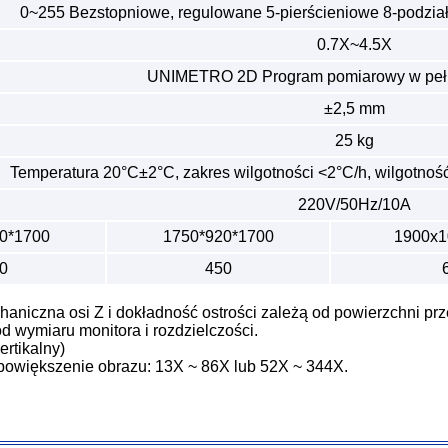
0~255 Bezstopniowe, regulowane 5-pierścieniowe 8-podzia
0.7X~4.5X
UNIMETRO 2D Program pomiarowy w pełn
±2,5 mm
25 kg
Temperatura 20°C±2°C, zakres wilgotności <2°C/h, wilgotno
220V/50Hz/10A
0*1700
1750*920*1700
1900x1
0
450
haniczna osi Z i dokładność ostrości zależą od powierzchni pr
od wymiaru monitora i rozdzielczości.
rtikalny)
a powiększenie obrazu: 13X ~ 86X lub 52X ~ 344X.