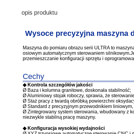
opis produktu
Wysoce precyzyjna maszyna d
Maszyna do pomiaru obrazu serii ULTRA to maszyna
osiowym automatycznym sterowaniem silnikowym.Jes
przemieszczanie konfiguracji sprzętu i oprogramow
Cechy
◆ Kontrola szczegółów jakości
Ø Baza i kolumna granitowe, doskonała stabilność;
Ø Aluminiowy stojak roboczy, sprawia, że sterowanie
Ø Staż pracy z twardą obróbką powierzchni oksydac
Ø Standard z precyzyjnym przewodnikiem liniowym, ś
Ø Zintegrowany system sterowania, wbudowany z kontr
niezwykle stabilną pracę maszyny.
◆ Konfiguracja wysokiej wydajności
Ø XYZ trzyosiowe automatyczne sterowanie CNC i 