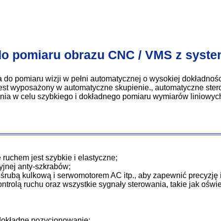
o pomiaru obrazu CNC / VMS z system
 do pomiaru wizji w pełni automatycznej o wysokiej dokładno
t wyposażony w automatyczne skupienie., automatyczne ster
ania w celu szybkiego i dokładnego pomiaru wymiarów liniowyc
 ruchem jest szybkie i elastyczne;
yjnej anty-szkrabów;
rubą kulkową i serwomotorem AC itp., aby zapewnić precyzję i
olą ruchu oraz wszystkie sygnały sterowania, takie jak oświet
dokładne pozycjonowanie;