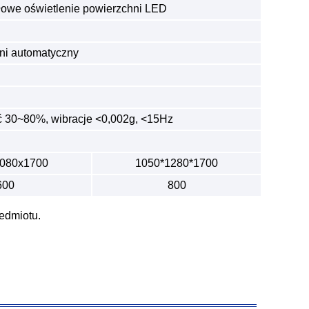
łowe oświetlenie powierzchni LED
i automatyczny
ść 30~80%, wibracje <0,002g, <15Hz
080x1700
1050*1280*1700
600
800
zedmiotu.