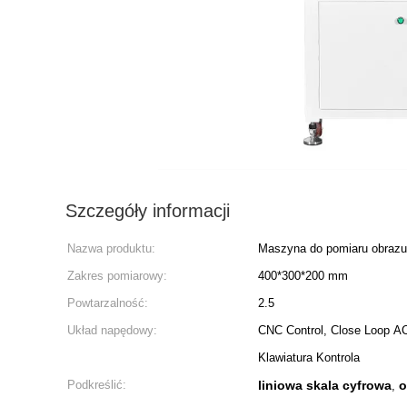
Szczegóły informacji
Nazwa produktu:
Maszyna do pomiaru obrazu
Zakres pomiarowy:
400*300*200 mm
Powtarzalność:
2.5
Układ napędowy:
CNC Control, Close Loop AC
Klawiatura Kontrola
Podkreślić:
liniowa skala cyfrowa
o
,