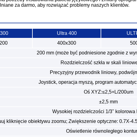
niane za darmo, aby rozwiązać problemy naszych klientów.
 300
Ultra 400
ULT
200
400x300
50
200 mm (może być podniesione zgodnie z wy
Rozdzielczość szkła w skali liniowe
Precyzyjny przewodnik liniowy, podwój
Joystick, operacja myszą, program automaty
Oś XYZ:≤2,5+L/200um
±2,5 mm
Wysokiej rozdzielczości 1/3" kolorow
uuj kliknięcie obiektywu zoomu; Zwiększenie optyczne: 0.7X-4.
Oświetlenie równoległego kontu