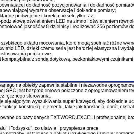
 zapewniającej dokładność pozycjonowania i dokładność pomiar
zapewniającej wyraźne obserwacje i dokładne pomiary;
kładne podwojenie i korekta pikseli tylko raz;
-podziałową oświetleniem LED na zimno i oświetleniem równo
ontrolować jasność w 8-dzielnicy i realizować 256 poziomów do
 szybkiego układu mocowania, które mogą spełniać różne wym
iatło LED, dzięki czemu seria jest bardziej elastyczna i wydaj
 zastosowania pomiarowe.
est kompatybilna z sondą dotykową, bezkontaktowymi czujnikami
wanego na obiekty zapewnia stabilne i niezawodne oprogramow
znej SPC jest bezproblemowo połączone z oprogramowaniem te
z ręcznego sterowania.
e się algorytm wyszukiwania super krawędzi, aby dokładnie u
unkcje konstrukcji elementu, takie jak translacja, obrót, ekstr
.
towane do bazy danych TXT.WORD.EXCEL i profesjonalnej ba
" i "odzysku", co ułatwia i przyspiesza pracę.
a potrzeby instalowania pakietu językowego i zmiany oprogram