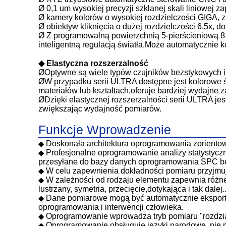
Ø 0,1 um wysokiej precyzji szklanej skali liniowej
Ø kamery kolorów o wysokiej rozdzielczości GIGA, 
Ø obiektyw kliknięcia o dużej rozdzielczości 6,5x, do
Ø Z programowalną powierzchnią 5-pierścieniową 8
inteligentną regulacją światła,Może automatycznie k
◆ Elastyczna rozszerzalność
ØOptywne są wiele typów czujników bezstykowych i
ØW przypadku serii ULTRA dostępne jest kolorowe św
materiałów lub kształtach,oferuje bardziej wydajne
ØDzięki elastycznej rozszerzalności serii ULTRA j
zwiększając wydajność pomiarów.
Funkcje Wprowadzenie
Doskonała architektura oprogramowania zoriento
◆
Profesjonalne oprogramowanie analizy statystyc
◆
przesyłane do bazy danych oprogramowania SPC be
W celu zapewnienia dokładności pomiaru przyjmuj
◆
W zależności od rodzaju elementu zapewnia różne f
◆
lustrzany, symetria, przecięcie,dotykająca i tak dalej.
Dane pomiarowe mogą być automatycznie ekspor
◆
oprogramowania i interwencji człowieka.
Oprogramowanie wprowadza tryb pomiaru "rozdziału
◆
Oprogramowanie obsługuje języki narodowe, nie m
◆