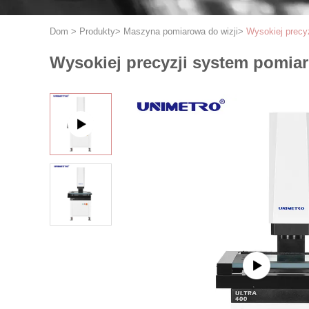
Dom
>
Produkty
>
Maszyna pomiarowa do wizji
>
Wysokiej precy
Wysokiej precyzji system pomia