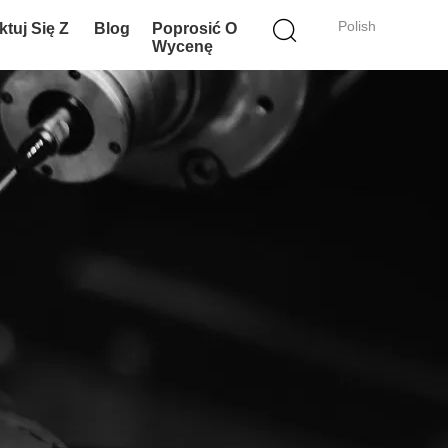
Polish
tuj Się Z
Blog
Poprosić O
Wycenę