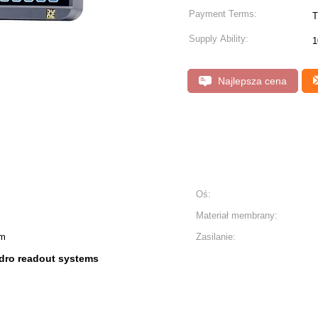
Payment Terms:
T
Supply Ability:
1
Najlepsza cena
Oś:
Materiał membrany:
em
Zasilanie:
dro readout systems