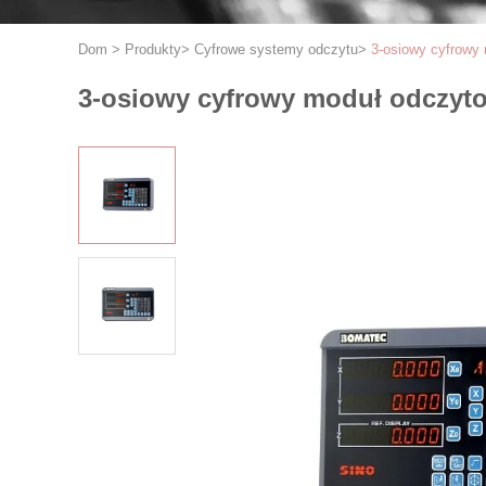
Dom
>
Produkty
>
Cyfrowe systemy odczytu
>
3-osiowy cyfrowy 
3-osiowy cyfrowy moduł odczytow