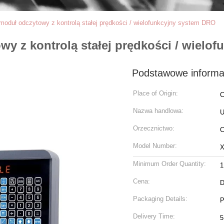
moduł odczytowy z kontrolą stałej prędkości / wielofunkcyjny system DRO
y z kontrolą stałej prędkości / wielo
Podstawowe informa
Place of Origin:
C
Nazwa handlowa:
U
Orzecznictwo:
Model Number:
X
Minimum Order Quantity:
1
Cena:
D
Packaging Details:
P
Delivery Time:
5