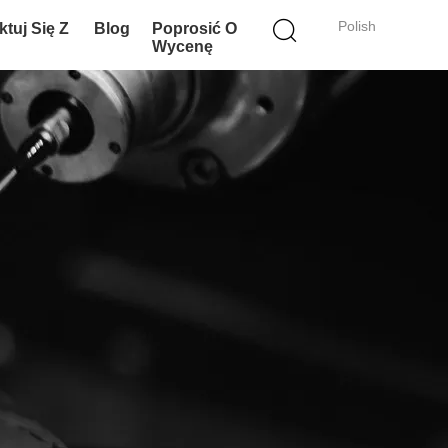
Polish
tuj Się Z
Blog
Poprosić O
Wycenę