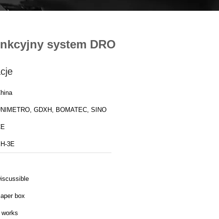
funkcyjny system DRO
cje
hina
NIMETRO, GDXH, BOMATEC, SINO
CE
H-3E
iscussible
aper box
 works