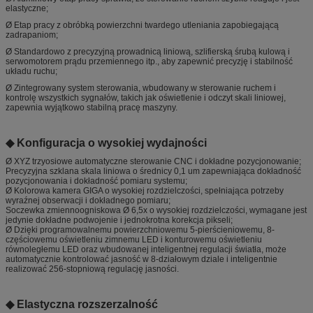
elastyczne;
Ø Etap pracy z obróbką powierzchni twardego utleniania zapobiegającą
zadrapaniom;
Ø Standardowo z precyzyjną prowadnicą liniową, szlifierską śrubą kulową i
serwomotorem prądu przemiennego itp., aby zapewnić precyzję i stabilność
układu ruchu;
Ø Zintegrowany system sterowania, wbudowany w sterowanie ruchem i
kontrolę wszystkich sygnałów, takich jak oświetlenie i odczyt skali liniowej,
zapewnia wyjątkowo stabilną pracę maszyny.
◆ Konfiguracja o wysokiej wydajności
Ø XYZ trzyosiowe automatyczne sterowanie CNC i dokładne pozycjonowanie;
Precyzyjna szklana skala liniowa o średnicy 0,1 um zapewniająca dokładność
pozycjonowania i dokładność pomiaru systemu;
Ø Kolorowa kamera GIGA o wysokiej rozdzielczości, spełniająca potrzeby
wyraźnej obserwacji i dokładnego pomiaru;
Soczewka zmiennoogniskowa Ø 6,5x o wysokiej rozdzielczości, wymagane jest
jedynie dokładne podwojenie i jednokrotna korekcja pikseli;
Ø Dzięki programowalnemu powierzchniowemu 5-pierścieniowemu, 8-
częściowemu oświetleniu zimnemu LED i konturowemu oświetleniu
równoległemu LED oraz wbudowanej inteligentnej regulacji światła, może
automatycznie kontrolować jasność w 8-działowym dziale i inteligentnie
realizować 256-stopniową regulację jasności.
◆ Elastyczna rozszerzalność