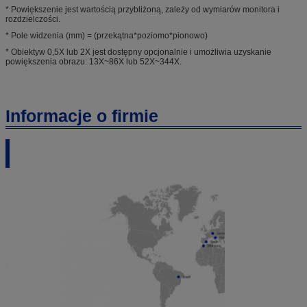
* Powiększenie jest wartością przybliżoną, zależy od wymiarów monitora i
rozdzielczości.
* Pole widzenia (mm) = (przekątna*poziomo*pionowo)
* Obiektyw 0,5X lub 2X jest dostępny opcjonalnie i umożliwia uzyskanie
powiększenia obrazu: 13X~86X lub 52X~344X.
Informacje o firmie