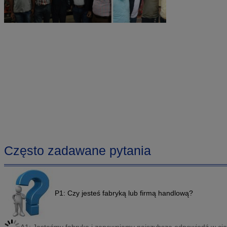
Często zadawane pytania
P1: Czy jesteś fabryką lub firmą handlową?
A1: Jesteśmy fabryką i zapewniamy najszybszą odpowiedź w cią