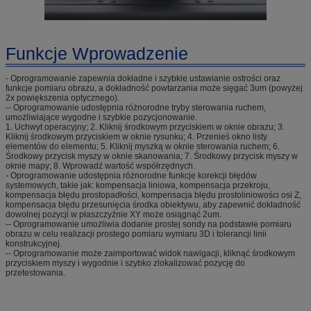
Funkcje Wprowadzenie
- Oprogramowanie zapewnia dokładne i szybkie ustawianie ostrości oraz
funkcje pomiaru obrazu, a dokładność powtarzania może sięgać 3um (powyżej
2x powiększenia optycznego).
-- Oprogramowanie udostępnia różnorodne tryby sterowania ruchem,
umożliwiające wygodne i szybkie pozycjonowanie.
1. Uchwyt operacyjny; 2. Kliknij środkowym przyciskiem w oknie obrazu; 3.
Kliknij środkowym przyciskiem w oknie rysunku; 4. Przenieś okno listy
elementów do elementu; 5. Kliknij myszką w oknie sterowania ruchem; 6.
Środkowy przycisk myszy w oknie skanowania; 7. Środkowy przycisk myszy w
oknie mapy; 8. Wprowadź wartość współrzędnych.
- Oprogramowanie udostępnia różnorodne funkcje korekcji błędów
systemowych, takie jak: kompensacja liniowa, kompensacja przekroju,
kompensacja błędu prostopadłości, kompensacja błędu prostoliniowości osi Z,
kompensacja błędu przesunięcia środka obiektywu, aby zapewnić dokładność
dowolnej pozycji w płaszczyźnie XY może osiągnąć 2um.
-- Oprogramowanie umożliwia dodanie prostej sondy na podstawie pomiaru
obrazu w celu realizacji prostego pomiaru wymiaru 3D i tolerancji linii
konstrukcyjnej.
-- Oprogramowanie może zaimportować widok nawigacji, kliknąć środkowym
przyciskiem myszy i wygodnie i szybko zlokalizować pozycję do
przetestowania.