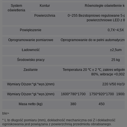
System
Kontur
Równoległe oświetlenie k
oświetlenia
Powierzchnia
0~255 Bezstopniowo regulowane 5-pie
powierzchniowe LED z 8 
Powiększenie
0,7X~4,5X
Oprogramowanie pomiarowe
Oprogramowanie do w pełni automatycz
Ładowność
±2,5um
Środowisko pracy
25 kg
Zasilanie
Temperatura 20 ℃ ± 2 ℃, zakres wilgotnoś
80%, wibracje <0,002 
Wymiary D(szer.*gł.*wys.)(mm)
220 V/50 Hz/10
Wymiary D(szer.*gł.*wys.)(mm)
1600*780*1700
1750*920*1700
1900x
Masa netto (kg)
380
450
ble>
* L to długość pomiaru (mm), dokładność mechaniczna osi Z i dokładność
ogniskowania jest powiązana z powierzchnią przedmiotu obrabianego.