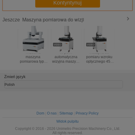
Kontyntynuj
Maszyna pomiarowa do wizji
Jeszcze
Wizualna
W pełni
Maszyna do
Maszyn
maszyna
automatyczna
pomiaru wzroku
pomi
pomiarowa typu
wizyjna maszyna
optycznego 450
wizyjne
gantry
pomiarowa
kg z obróbką
cyfrową 
powierzchni
HD 
twardego
rozdzielcz
Zmień język
utleniania
MP (B
Polish
Dom
|
O nas
|
Sitemap
|
Privacy Policy
Widok pulpitu
Copyright © 2016 - 2026 Unimetro Precision Machinery Co., Ltd.
All rights reserved.