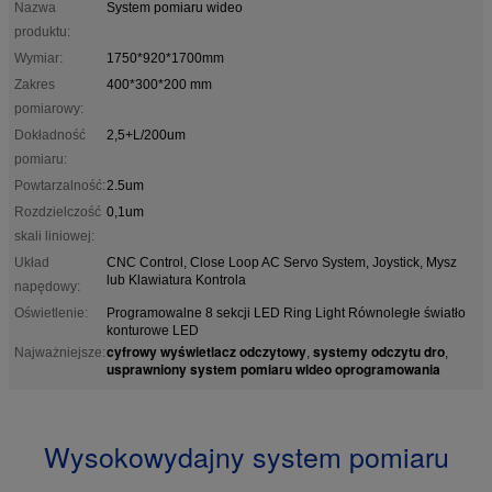
Nazwa
System pomiaru wideo
produktu:
Wymiar:
1750*920*1700mm
Zakres
400*300*200 mm
pomiarowy:
Dokładność
2,5+L/200um
pomiaru:
Powtarzalność:
2.5um
Rozdzielczość
0,1um
skali liniowej:
Układ
CNC Control, Close Loop AC Servo System, Joystick, Mysz
lub Klawiatura Kontrola
napędowy:
Oświetlenie:
Programowalne 8 sekcji LED Ring Light Równoległe światło
konturowe LED
cyfrowy wyświetlacz odczytowy
systemy odczytu dro
Najważniejsze:
,
,
usprawniony system pomiaru wideo oprogramowania
Wysokowydajny system pomiaru