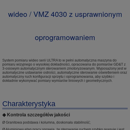
wideo / VMZ 4030 z usprawnionym
oprogramowaniem
System pomiaru wideo serii ULTRA to w pełni automatyczna maszyna do
pomiaru wizyjnego o wysokiej dokładności, opracowana do pomiarów GD&T z
3-osiowym automatycznym sterowaniem zmotoryzowanym. Wyposażony jest w
automatyczne ustawianie ostrości, automatyczne sterowanie oświetleniem oraz
automatyczny ruch konfiguracji sprzętu i oprogramowania, aby szybko i
dokładnie wykonywać pomiary wymiarów liniowych i geometrycznych.
Charakterystyka
◆ Kontrola szczegółów jakości
Ø Granitowa podstawa i kolumna, doskonała stabilność;
Ø Aluminiowy etap pracy sprawia, że ​​sterowanie ruchem szybko reaguje i jest