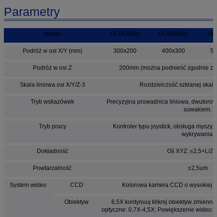
Parametry
Model
ULTRA300
ULTRA400
UL
Podróż w osi X/Y (mm)
300x200
400x300
50
Podróż w osi Z
200mm (można podnieść zgodnie z w
Skala liniowa osi X/Y/Z-3
Rozdzielczość szklanej skali 
Tryb wskazówek
Precyzyjna prowadnica liniowa, dwutoro
suwakiem.
Tryb pracy
Kontroler typu joystick, obsługa myszy
wykrywania.
Dokładność
Oś XYZ: ≤2,5+L/2
Powtarzalność
±2,5um
System wideo
CCD
Kolorowa kamera CCD o wysokiej ro
Obiektyw
6,5X kontynuuj kliknij obiektyw zmien
optyczne: 0,7X-4,5X; Powiększenie wideo: 