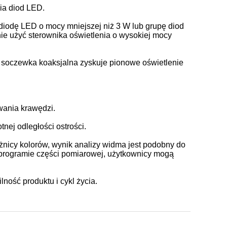
ia diod LED.
diodę LED o mocy mniejszej niż 3 W lub grupę diod
ie użyć sterownika oświetlenia o wysokiej mocy
m soczewka koaksjalna zyskuje pionowe oświetlenie
wania krawędzi.
tnej odległości ostrości.
żnicy kolorów, wynik analizy widma jest podobny do
 programie części pomiarowej, użytkownicy mogą
ność produktu i cykl życia.