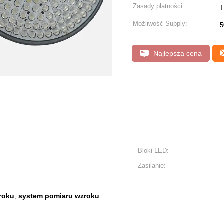
Zasady płatności:
T
Możliwość Supply:
5
Najlepsza cena
Bloki LED:
Zasilanie:
roku
system pomiaru wzroku
,