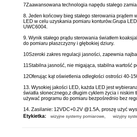
7Zaawansowana technologia napędu stałego zamiast 
8. Jeden końcowy bieg stałego sterowania prądem w
LED w celu uzyskania pomiaru konturów.Grupa LED o
UWC6004.
9. Wynik stałego prądu sterowania światłem koaksj
do pomiaru płaszczyzny i głębokiej dziury.
10Szeroki zakres regulacji jasności, zapewnia najb
11Stabilna jasność, nie migająca, stabilna wartość
12Oferując kąt oświetlenia odległości ostrości 40-15
13. Wysokiej jakości LED, każda LED jest wybierana
światła słonecznego,z długim cyklem życia i niski
używać programu do pomiaru bezpośrednio bez regul
14. Zasilanie: 12VDC+0.2V @1.5A, proszę użyć wysoki
Etykietka:
wizyjne systemy pomiarowe
,
wizyjny sys