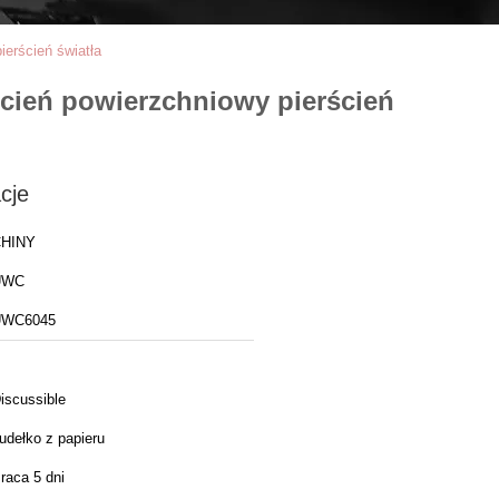
ierścień światła
ścień powierzchniowy pierścień
cje
HINY
UWC
UWC6045
iscussible
udełko z papieru
raca 5 dni