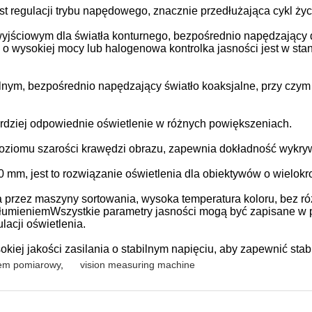
regulacji trybu napędowego, znacznie przedłużająca cykl życ
yjściowym dla światła konturnego, bezpośrednio napędzający 
 wysokiej mocy lub halogenowa kontrolka jasności jest w stan
alnym, bezpośrednio napędzający światło koaksjalne, przy czy
ardziej odpowiednie oświetlenie w różnych powiększeniach.
 poziomu szarości krawędzi obrazu, zapewnia dokładność wykry
0 mm, jest to rozwiązanie oświetlenia dla obiektywów o wielokro
 przez maszyny sortowania, wysoka temperatura koloru, bez ró
m tłumieniemWszystkie parametry jasności mogą być zapisane w
acji oświetlenia.
ej jakości zasilania o stabilnym napięciu, aby zapewnić stabil
tem pomiarowy
,
vision measuring machine