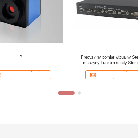
P
Precyzyjny pomiar wizualny St
maszyny Funkcja sondy Stero
oświetleniem
Skontaktuj się
Skontaktuj się
teraz
teraz