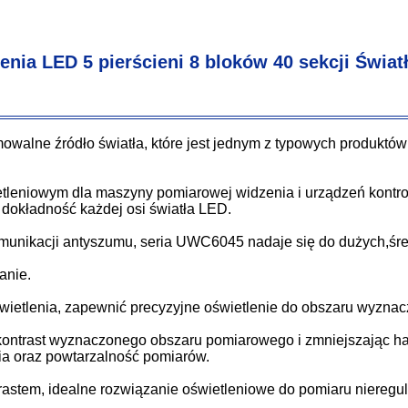
ia LED 5 pierścieni 8 bloków 40 sekcji Światł
owalne źródło światła, które jest jednym z typowych produktów
eniowym dla maszyny pomiarowej widzenia i urządzeń kontroli 
 dokładność każdej osi światła LED.
munikacji antyszumu, seria UWC6045 nadaje się do dużych,średni
anie.
świetlenia, zapewnić precyzyjne oświetlenie do obszaru wyznac
c kontrast wyznaczonego obszaru pomiarowego i zmniejszając ha
a oraz powtarzalność pomiarów.
rastem, idealne rozwiązanie oświetleniowe do pomiaru nieregul