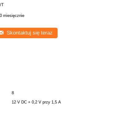
/T
0 miesięcznie
Skontaktuj się teraz
8
12 V DC + 0,2 V przy 1,5 A