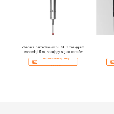
 wizyjnych
Zbadacz narzędziowych CNC z zasięgiem
owniki /
transmisji 5 m, nadający się do centrów
obróbki
Skontaktuj się
teraz