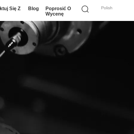
Polish
tuj Się Z
Blog
Poprosić O
Wycenę