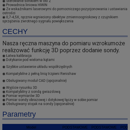
◉ Sterowanie silnikiem w osi Z
◉ Prowadnica liniowa HIWIN
◉ Ze wskaźnikami laserowymi do pomocniczego pozycjonowania i ustawiania 
ostrości
◉ 0,7-4,5X, ręcznie wgnieciony obiektyw zmiennoogniskowy z czujnikiem 
sprzężenia zwrotnego sygnału powiększenia
CECHY
Nasza ręczna maszyna do pomiaru wzroku
może 
realizować funkcję 3D poprzez dodanie sondy.
◉ Łatwa kalibracja
◉ Dotykanie pod wieloma kątami
◉ Szybkie ustawienie układu współrzędnych
◉ Kompatybilne z pełną linią trzpieni Renishaw
◉ Obsługiwany moduł CAD (opcjonalnie)
◉ Wyjście rysunku 3D
◉ Kompatybilny z sondą gwiazdową
◉ Pomiar wymiarów 3D
◉ Pomiar sondy obrazowej i dotykowej łączy w sobie pomiar
◉ Obsługiwany stojak na sondy (opcjonalnie)
Parametry
Model
PODSTAWOWE
PODSTAWOWE
POD