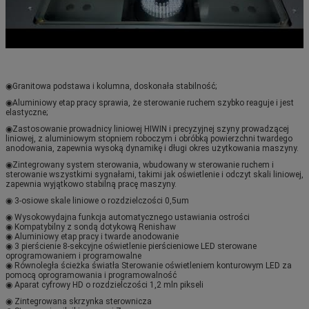
◉
Granitowa podstawa i kolumna, doskonała stabilność;
◉
Aluminiowy etap pracy sprawia, że ​​sterowanie ruchem szybko reaguje i jest 
elastyczne;
◉
Zastosowanie prowadnicy liniowej HIWIN i precyzyjnej szyny prowadzącej 
liniowej, z aluminiowym stopniem roboczym i obróbką powierzchni twardego 
anodowania, zapewnia wysoką dynamikę i długi okres użytkowania maszyny.
◉
Zintegrowany system sterowania, wbudowany w sterowanie ruchem i 
sterowanie wszystkimi sygnałami, takimi jak oświetlenie i odczyt skali liniowej, 
zapewnia wyjątkowo stabilną pracę maszyny.
◉ 3-osiowe skale liniowe o rozdzielczości 0,5um
◉ Wysokowydajna funkcja automatycznego ustawiania ostrości
◉ Kompatybilny z sondą dotykową Renishaw
◉ Aluminiowy etap pracy i twarde anodowanie
◉ 3 pierścienie 8-sekcyjne oświetlenie pierścieniowe LED sterowane 
oprogramowaniem i programowalne
◉ Równoległa ścieżka światła Sterowanie oświetleniem konturowym LED za 
pomocą oprogramowania i programowalność
◉ Aparat cyfrowy HD o rozdzielczości 1,2 mln pikseli
◉ Zintegrowana skrzynka sterownicza