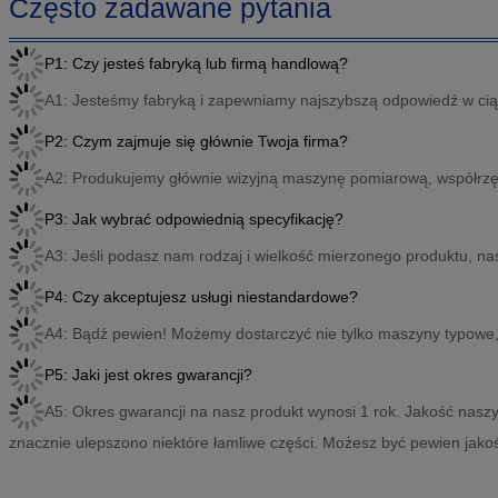
Często zadawane pytania
P1: Czy jesteś fabryką lub firmą handlową?
A1: Jesteśmy fabryką i zapewniamy najszybszą odpowiedź w cią
P2: Czym zajmuje się głównie Twoja firma?
A2: Produkujemy głównie wizyjną maszynę pomiarową, współr
P3: Jak wybrać odpowiednią specyfikację?
A3: Jeśli podasz nam rodzaj i wielkość mierzonego produktu, na
P4: Czy akceptujesz usługi niestandardowe?
A4: Bądź pewien! Możemy dostarczyć nie tylko maszyny typowe,
P5: Jaki jest okres gwarancji?
A5: Okres gwarancji na nasz produkt wynosi 1 rok. Jakość naszyc
znacznie ulepszono niektóre łamliwe części. Możesz być pewien jako