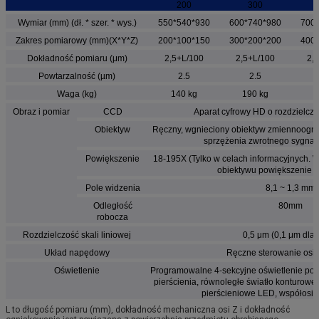
200
300
Wymiar (mm) (dł. * szer. * wys.)
550*540*930
600*740*980
700
Zakres pomiarowy (mm)(X*Y*Z)
200*100*150
300*200*200
400
Dokładność pomiaru (μm)
2,5+L/100
2,5+L/100
2,
Powtarzalność (µm)
2.5
2.5
Waga (kg)
140 kg
190 kg
2
Obraz i pomiar
CCD
Aparat cyfrowy HD o rozdzielczoś
Obiektyw
Ręczny, wgnieciony obiektyw zmiennoogni
sprzężenia zwrotnego sygnał
Powiększenie
18-195X (Tylko w celach informacyjnych. W
obiektywu powiększenie b
Pole widzenia
8,1 ~ 1,3 mm
Odległość
80mm
robocza
Rozdzielczość skali liniowej
0,5 μm (0,1 μm dla 
Układ napędowy
Ręczne sterowanie osiam
Oświetlenie
Programowalne 4-sekcyjne oświetlenie pow
pierścienia, równoległe światło konturowe
pierścieniowe LED, współosio
L to długość pomiaru (mm), dokładność mechaniczna osi Z i dokładność 