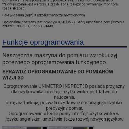
ogniskowania jest powiązana z powierzchnią przedmiotu obrabianego. 
**Powiększenie jest wartością przybliżoną, zależy od wymiarów monitora i 
rozdzielczości.
Pole widzenia (mm) = (przekątna*poziomo*pionowo)
Opcjonalnie dostępny jest obiektyw 0,5X lub 2X, który umożliwia powiększenie 
obrazu: 13X~86X lub 52X~344X.
Funkcje oprogramowania
Nasz
użyj 
ręczna maszyna do pomiaru wzroku
potężnego oprogramowania funkcyjnego.
SPRAWDŹ OPROGRAMOWANIE DO POMIARÓW
WIZJI 3D
Oprogramowanie UNIMETRO INSPECT3D posiada przyjazny 
dla użytkownika interfejs użytkownika, jest łatwe do 
nauczenia,
potężna funkcja, pozwala użytkownikom osiągnąć szybki i 
precyzyjny pomiar.
Oprogramowanie oferuje pełny interfejs użytkownika w 
języku angielskim, umożliwia także rozwój nowych języków