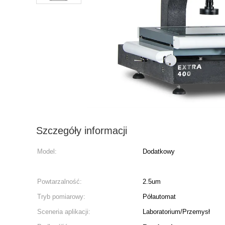
Szczegóły informacji
Model:
Dodatkowy
Powtarzalność:
2.5um
Tryb pomiarowy:
Półautomat
Sceneria aplikacji:
Laboratorium/Przemysł