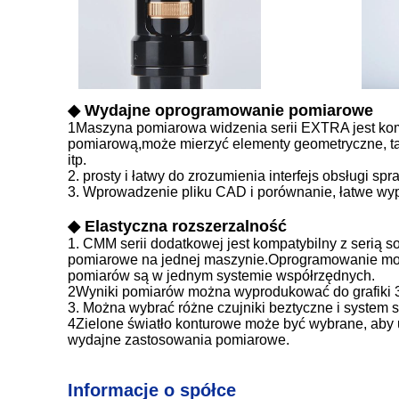
◆ Wydajne oprogramowanie pomiarowe
1Maszyna pomiarowa widzenia serii EXTRA jest ko
pomiarową,może mierzyć elementy geometryczne, takie j
itp.
2. prosty i łatwy do zrozumienia interfejs obsługi sp
3. Wprowadzenie pliku CAD i porównanie, łatwe w
◆ Elastyczna rozszerzalność
1. CMM serii dodatkowej jest kompatybilny z serią
pomiarowe na jednej maszynie.Oprogramowanie może
pomiarów są w jednym systemie współrzędnych.
2Wyniki pomiarów można wyprodukować do grafiki 3D
3. Można wybrać różne czujniki beztyczne i system 
4Zielone światło konturowe może być wybrane, aby u
wydajne zastosowania pomiarowe.
Informacje o spółce