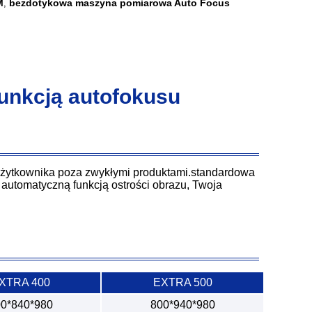
M
bezdotykowa maszyna pomiarowa Auto Focus
,
unkcją autofokusu
użytkownika poza zwykłymi produktami.standardowa
 automatyczną funkcją ostrości obrazu, Twoja
XTRA 400
EXTRA 500
0*840*980
800*940*980