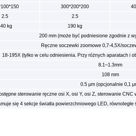
*100*150
300*200*200
40
2.5
2.5
40 kg
190 kg
200 mm (może być podniesione zgodnie z w
Ręczne soczewki zoomowe 0,7-4,5X/socz
18-195X (tylko w celu odniesienia. Przy różnych aparatach i 
8.1~1.3mm
108 mm
0.5 μm (opcjonalnie 0,1 μ
stępne sterowanie ręczne osi X, osi Y, osi Z, sterowanie CNC
muje się 4 sekcje światła powierzchniowego LED, równoległe ś