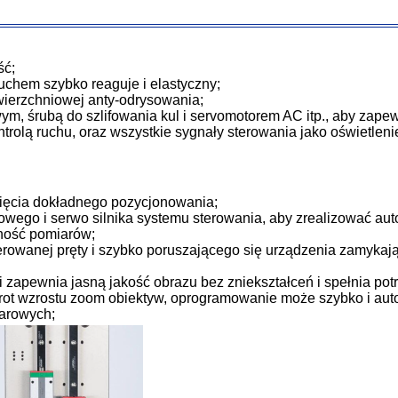
ść;
ruchem szybko reaguje i elastyczny;
wierzchniowej anty-odrysowania;
, śrubą do szlifowania kul i servomotorem AC itp., aby zapewn
olą ruchu, oraz wszystkie sygnały sterowania jako oświetlenie
nięcia dokładnego pozycjonowania;
niowego i serwo silnika systemu sterowania, aby zrealizować a
lność pomiarów;
lerowanej pręty i szybko poruszającego się urządzenia zamyka
 zapewnia jasną jakość obrazu bez zniekształceń i spełnia pot
wrot wzrostu zoom obiektyw, oprogramowanie może szybko i au
arowych;