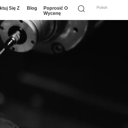
Polish
tuj Się Z
Blog
Poprosić O
Wycenę