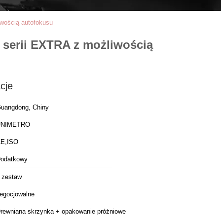
wością autofokusu
serii EXTRA z możliwością
cje
uangdong, Chiny
UNIMETRO
E,ISO
odatkowy
 zestaw
egocjowalne
rewniana skrzynka + opakowanie próżniowe