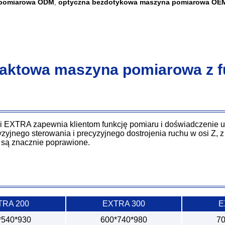
 pomiarowa ODM
optyczna bezdotykowa maszyna pomiarowa OE
,
aktowa maszyna pomiarowa z f
i EXTRA zapewnia klientom funkcję pomiaru i doświadczenie 
zyjnego sterowania i precyzyjnego dostrojenia ruchu w osi Z, z
 są znacznie poprawione.
TRA 200
EXTRA 300
E
*540*930
600*740*980
70