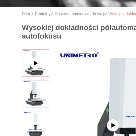
Dom
>
Produkty
>
Maszyna pomiarowa do wizji
>
Wysokiej dokła
Wysokiej dokładności półautoma
autofokusu