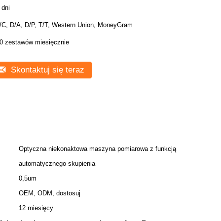
 dni
/C, D/A, D/P, T/T, Western Union, MoneyGram
0 zestawów miesięcznie
Skontaktuj się teraz
Optyczna niekonaktowa maszyna pomiarowa z funkcją
automatycznego skupienia
0,5um
OEM, ODM, dostosuj
12 miesięcy