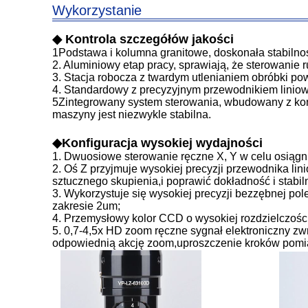
Wykorzystanie
◆ Kontrola szczegółów jakości
1Podstawa i kolumna granitowe, doskonała stabilno
2. Aluminiowy etap pracy, sprawiają, że sterowanie 
3. Stacja robocza z twardym utlenianiem obróbki po
4. Standardowy z precyzyjnym przewodnikiem liniowym
5Zintegrowany system sterowania, wbudowany z kontr
maszyny jest niezwykle stabilna.
◆
Konfiguracja wysokiej wydajności
1. Dwuosiowe sterowanie ręczne X, Y w celu osiąg
2. Oś Z przyjmuje wysokiej precyzji przewodnika li
sztucznego skupienia,i poprawić dokładność i stabi
3. Wykorzystuje się wysokiej precyzji bezzębnej po
zakresie 2um;
4. Przemysłowy kolor CCD o wysokiej rozdzielczości
5. 0,7-4,5x HD zoom ręczne sygnał elektroniczny z
odpowiednią akcję zoom,uproszczenie kroków pomi