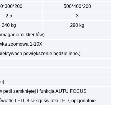
0*300*200
500*400*200
2.5
3
240 kg
290 kg
ymaganiami klientów)
ewka zoomowa 1-10X
obiektywach powiększenie będzie inne.)
m)
 w pętli zamkniętej i funkcja AUTU FOCUS
wiatło LED, 8 sekcji światła LED, opcjonalnie