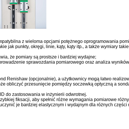
mpatybilna z wieloma opcjami potężnego oprogramowania pomi
ak punkty, okręgi, linie, kąty, kąty itp., a także wymiary taki
rawia, że pomiary są prostsze i bardziej wydajne;
yprowadzenie sprawozdania pomiarowego oraz analiza wynik
 sond Renishaw (opcjonalnie), a użytkownicy mogą łatwo realiz
 obliczyć przesunięcie pomiędzy soczewką optyczną a sondą 
 do zastosowania w inżynierii odwrotnej.
szybkiej fiksacji, aby spełnić różne wymagania pomiarowe różny
czynić je bardziej elastycznym i wydajnym dla różnych części r