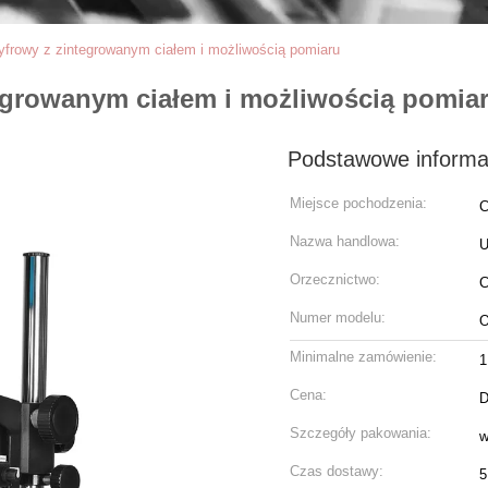
yfrowy z zintegrowanym ciałem i możliwością pomiaru
egrowanym ciałem i możliwością pomia
Podstawowe informa
Miejsce pochodzenia:
C
Nazwa handlowa:
Orzecznictwo:
C
Numer modelu:
O
Minimalne zamówienie:
1
Cena:
D
Szczegóły pakowania:
w
Czas dostawy:
5