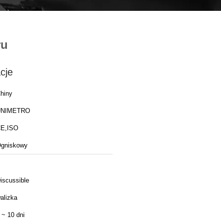
ru
cje
hiny
UNIMETRO
E,ISO
gniskowy
iscussible
alizka
 ~ 10 dni