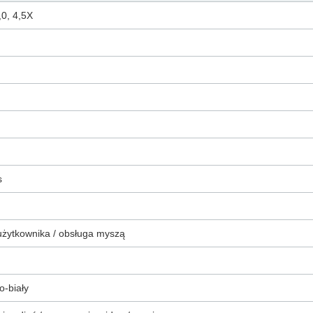
4,0, 4,5X
s
 użytkownika / obsługa myszą
o-biały