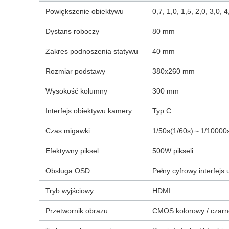
Powiększenie obiektywu
0,7, 1,0, 1,5, 2,0, 3,0, 
Dystans roboczy
80 mm
Zakres podnoszenia statywu
40 mm
Rozmiar podstawy
380x260 mm
Wysokość kolumny
300 mm
Interfejs obiektywu kamery
Typ C
Czas migawki
1/50s(1/60s)～1/10000
Efektywny piksel
500W pikseli
Obsługa OSD
Pełny cyfrowy interfejs
Tryb wyjściowy
HDMI
Przetwornik obrazu
CMOS kolorowy / czarn