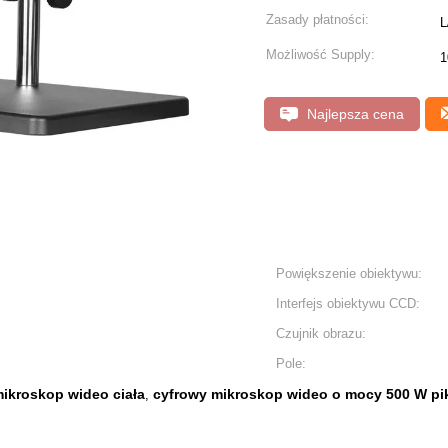
Zasady płatności:
L
Możliwość Supply:
1
Najlepsza cena
Powiększenie obiektywu:
Interfejs obiektywu CCD:
Czujnik obrazu:
Pole:
ikroskop wideo ciała
cyfrowy mikroskop wideo o mocy 500 W pik
,