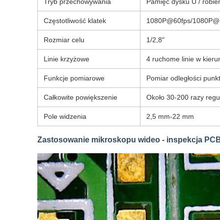
Tryb przechowywania
Pamięć dysku U / robien
Częstotliwość klatek
1080P@60fps/1080P@
Rozmiar celu
1/2,8"
Linie krzyżowe
4 ruchome linie w kie
Funkcje pomiarowe
Pomiar odległości punktó
Całkowite powiększenie
Około 30-200 razy regu
Pole widzenia
2,5 mm-22 mm
Zastosowanie mikroskopu wideo - inspekcja PC