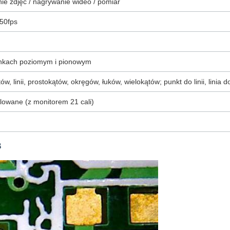
ie zdjęć / nagrywanie wideo / pomiar
50fps
runkach poziomym i pionowym
w, linii, prostokątów, okręgów, łuków, wielokątów; punkt do linii, linia
lowane (z monitorem 21 cali)
B