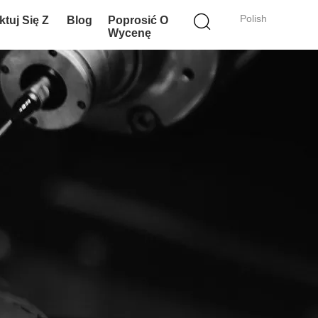
Polish
tuj Się Z
Blog
Poprosić O
Wycenę