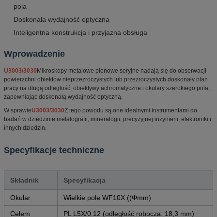
pola
Doskonała wydajność optyczna
Inteligentna konstrukcja i przyjazna obsługa
Wprowadzenie
U3003/3030
Mikroskopy metalowe pionowe seryjne nadają się do obserwacji
powierzchni obiektów nieprzezroczystych lub przezroczystych.doskonały plan
pracy na długą odległość, obiektywy achromatyczne i okulary szerokiego pola,
zapewniając doskonałą wydajność optyczną.
W sprawie
U3003/3030
Z tego powodu są one idealnymi instrumentami do
badań w dziedzinie metalografii, mineralogii, precyzyjnej inżynierii, elektroniki i
innych dziedzin.
Specyfikacje techniczne
Składnik
Specyfikacja
Okular
Wielkie pole WF10X ((Φmm)
Celem
PL L5X/0.12 (odległość robocza: 18,3 mm)