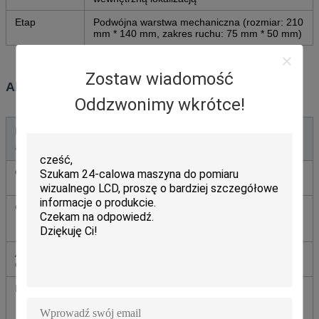
Etap
Podwójna warstwa mechaniczna (rozmiar: 210
mm * 140 mm, zakres ruchu: 75 mm * 50 mm)
Zostaw wiadomość
Akcesoria opcjonalne
Oddzwonimy wkrótce!
Rodzaj
Opcje
akcesoriów
Okular
16X. 16X plan okular.
10X (Φ18mm)
Celem
40X, 60X, 80X, 100X. Zaplanuj akromatyczne
cele z dużą odległością pracy (bez szkła
pokrywającego) 40X, 60X, 80X, 100X (suche)
Adapter
0.5X, 1X, 0.5X. 0.5X, 1X, 0.5X z dzieleniem
CCD
Kamera
USB i VIDEO dwa rodzaje wyjścia: wyjście
VIDEO ((380/520 TV Line) wyjście USB ((0.42M
pikseli)