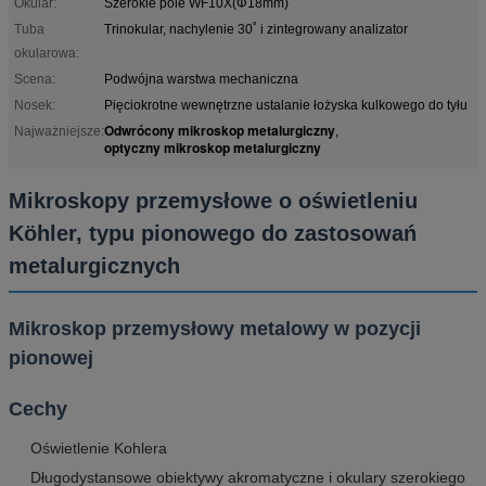
Okular:
Szerokie pole WF10X(Φ18mm)
Tuba
Trinokular, nachylenie 30˚ i zintegrowany analizator
okularowa:
Scena:
Podwójna warstwa mechaniczna
Nosek:
Pięciokrotne wewnętrzne ustalanie łożyska kulkowego do tyłu
Odwrócony mikroskop metalurgiczny
Najważniejsze:
,
optyczny mikroskop metalurgiczny
Mikroskopy przemysłowe o oświetleniu
Köhler, typu pionowego do zastosowań
metalurgicznych
Mikroskop przemysłowy metalowy w pozycji
pionowej
Cechy
Oświetlenie Kohlera
Długodystansowe obiektywy akromatyczne i okulary szerokiego