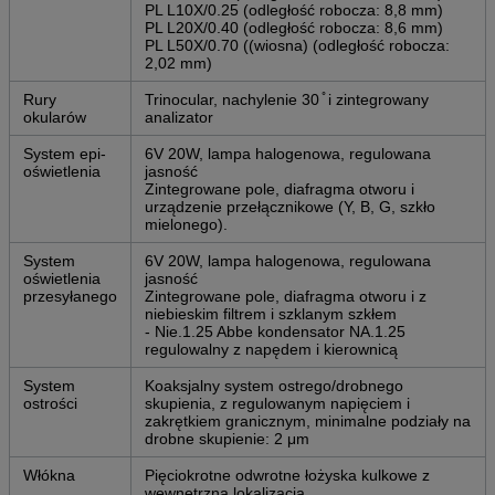
PL L10X/0.25 (odległość robocza: 8,8 mm)
PL L20X/0.40 (odległość robocza: 8,6 mm)
PL L50X/0.70 ((wiosna) (odległość robocza:
2,02 mm)
Rury
Trinocular, nachylenie 30 ̊ i zintegrowany
okularów
analizator
System epi-
6V 20W, lampa halogenowa, regulowana
oświetlenia
jasność
Zintegrowane pole, diafragma otworu i
urządzenie przełącznikowe (Y, B, G, szkło
mielonego).
System
6V 20W, lampa halogenowa, regulowana
oświetlenia
jasność
przesyłanego
Zintegrowane pole, diafragma otworu i z
niebieskim filtrem i szklanym szkłem
- Nie.1.25 Abbe kondensator NA.1.25
regulowalny z napędem i kierownicą
System
Koaksjalny system ostrego/drobnego
ostrości
skupienia, z regulowanym napięciem i
zakrętkiem granicznym, minimalne podziały na
drobne skupienie: 2 μm
Włókna
Pięciokrotne odwrotne łożyska kulkowe z
wewnętrzną lokalizacją