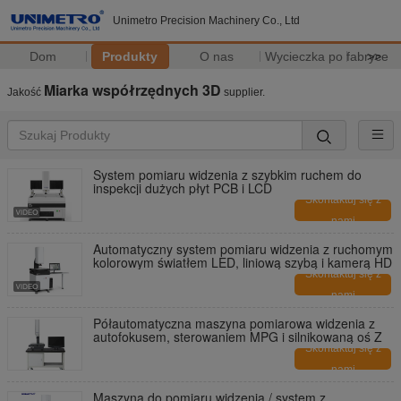
Unimetro Precision Machinery Co., Ltd
Dom
Produkty
O nas
Wycieczka po fabryce
>>
Miarka współrzędnych 3D
Jakość
supplier.
System pomiaru widzenia z szybkim ruchem do
inspekcji dużych płyt PCB i LCD
Skontaktuj się z
nami
Automatyczny system pomiaru widzenia z ruchomym
kolorowym światłem LED, liniową szybą i kamerą HD
Skontaktuj się z
nami
Półautomatyczna maszyna pomiarowa widzenia z
autofokusem, sterowaniem MPG i silnikowaną oś Z
Skontaktuj się z
nami
Maszyna do pomiaru widzenia / system z